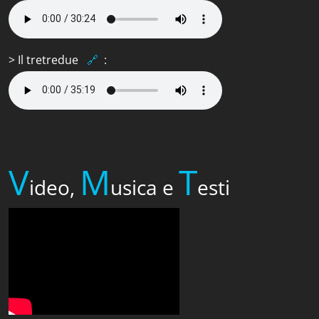
> Il tretredue
🔗
:
V
M
T
ideo,
usica e
esti