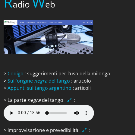
R
W
adio
eb
>
Codigo
: suggerimenti per l'uso della milonga
>
Sull'origine
negra
del tango
: articolo
>
Appunti sul tango argentino
: articoli
> La parte
negra
del tango
🔗
:
> Improvvisazione e prevedibilità
🔗
: