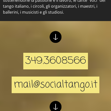
sostenendone la passione e il lavoro, le tante “voci” del
tango italiano, i circoli, gli organizzatori, i maestri, i
ballerini, i musicisti e gli studiosi.
349.3608566
mail@socialtango.it