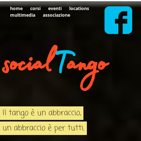
home
corsi
eventi
locations
multimedia
associazione
social
T
ango
Il tango è un abbraccio,
un abbraccio è per tutti.