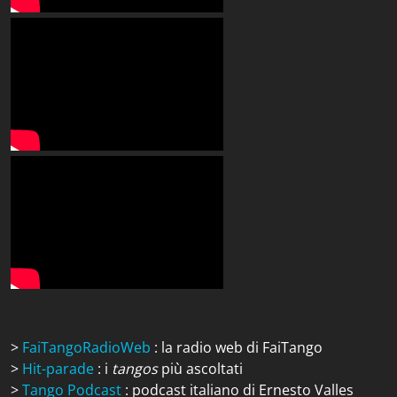
>
FaiTangoRadioWeb
: la radio web di FaiTango
>
Hit-parade
: i
tangos
più ascoltati
>
Tango Podcast
: podcast italiano di Ernesto Valles