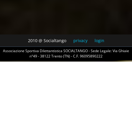
2010 @ Socialtango
privacy
login
Associazione Sportiva Dilettantistica SOCIALTANGO - Sede Legale: Via Ghiaie
n°49 - 38122 Trento (TN) - C.F. 96095890222